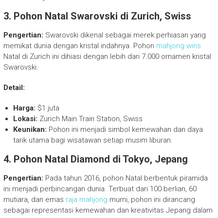
3. Pohon Natal Swarovski di Zurich, Swiss
Pengertian:
Swarovski dikenal sebagai merek perhiasan yang
memikat dunia dengan kristal indahnya. Pohon
mahjong wins
Natal di Zurich ini dihiasi dengan lebih dari 7.000 ornamen kristal
Swarovski.
Detail:
Harga:
$1 juta
Lokasi:
Zurich Main Train Station, Swiss
Keunikan:
Pohon ini menjadi simbol kemewahan dan daya
tarik utama bagi wisatawan setiap musim liburan.
4. Pohon Natal Diamond di Tokyo, Jepang
Pengertian:
Pada tahun 2016, pohon Natal berbentuk piramida
ini menjadi perbincangan dunia. Terbuat dari 100 berlian, 60
mutiara, dan emas
raja mahjong
murni, pohon ini dirancang
sebagai representasi kemewahan dan kreativitas Jepang dalam