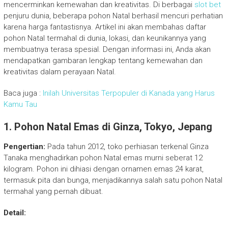
mencerminkan kemewahan dan kreativitas. Di berbagai
slot bet
penjuru dunia, beberapa pohon Natal berhasil mencuri perhatian
karena harga fantastisnya. Artikel ini akan membahas daftar
pohon Natal termahal di dunia, lokasi, dan keunikannya yang
membuatnya terasa spesial. Dengan informasi ini, Anda akan
mendapatkan gambaran lengkap tentang kemewahan dan
kreativitas dalam perayaan Natal.
Baca juga :
Inilah Universitas Terpopuler di Kanada yang Harus
Kamu Tau
1. Pohon Natal Emas di Ginza, Tokyo, Jepang
Pengertian:
Pada tahun 2012, toko perhiasan terkenal Ginza
Tanaka menghadirkan pohon Natal emas murni seberat 12
kilogram. Pohon ini dihiasi dengan ornamen emas 24 karat,
termasuk pita dan bunga, menjadikannya salah satu pohon Natal
termahal yang pernah dibuat.
Detail: