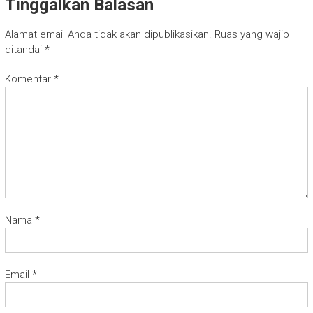
Tinggalkan Balasan
Alamat email Anda tidak akan dipublikasikan.
Ruas yang wajib
ditandai
*
Komentar
*
Nama
*
Email
*