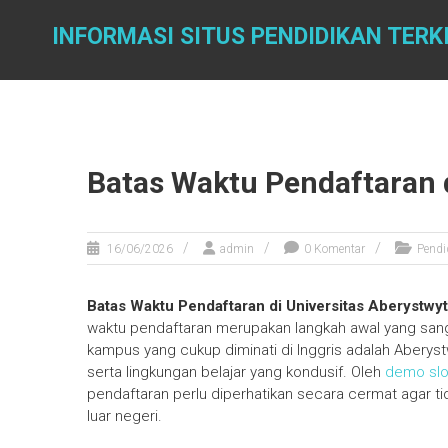
Skip
to
INFORMASI SITUS PENDIDIKAN TERKI
content
Batas Waktu Pendaftaran d
16/06/2026
admin
0 Komentar
Pendi
Batas Waktu Pendaftaran di Universitas Aberystwy
waktu pendaftaran merupakan langkah awal yang sanga
kampus yang cukup diminati di Inggris adalah
Aberyst
serta lingkungan belajar yang kondusif. Oleh
demo slo
pendaftaran perlu diperhatikan secara cermat agar 
luar negeri.