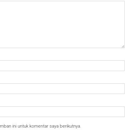
mban ini untuk komentar saya berikutnya.