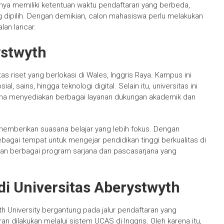
asanya memiliki ketentuan waktu pendaftaran yang berbeda,
g dipilih. Dengan demikian, calon mahasiswa perlu melakukan
lan lancar.
ystwyth
s riset yang berlokasi di Wales, Inggris Raya. Kampus ini
al, sains, hingga teknologi digital. Selain itu, universitas ini
rena menyediakan berbagai layanan dukungan akademik dan
g memberikan suasana belajar yang lebih fokus. Dengan
ebagai tempat untuk mengejar pendidikan tinggi berkualitas di
rkan berbagai program sarjana dan pascasarjana yang
i Universitas Aberystwyth
h University
bergantung pada jalur pendaftaran yang
n dilakukan melalui sistem UCAS di Inggris. Oleh karena itu,