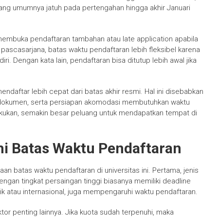
yang umumnya jatuh pada pertengahan hingga akhir Januari
embuka pendaftaran tambahan atau late application apabila
pascasarjana, batas waktu pendaftaran lebih fleksibel karena
. Dengan kata lain, pendaftaran bisa ditutup lebih awal jika
endaftar lebih cepat dari batas akhir resmi. Hal ini disebabkan
an dokumen, serta persiapan akomodasi membutuhkan waktu
akukan, semakin besar peluang untuk mendapatkan tempat di
i Batas Waktu Pendaftaran
 batas waktu pendaftaran di universitas ini. Pertama, jenis
gan tingkat persaingan tinggi biasanya memiliki deadline
ik atau internasional, juga mempengaruhi waktu pendaftaran.
ktor penting lainnya. Jika kuota sudah terpenuhi, maka