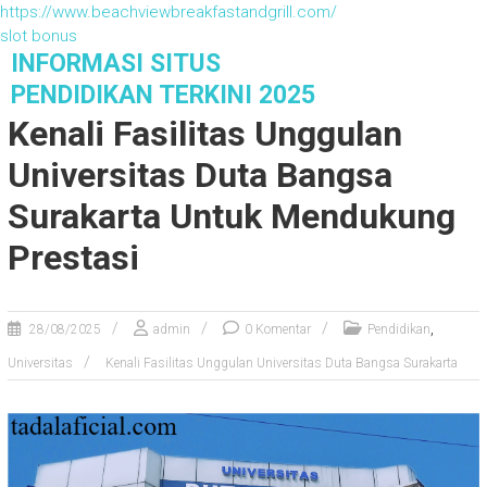
https://www.beachviewbreakfastandgrill.com/
slot bonus
S
INFORMASI SITUS
k
PENDIDIKAN TERKINI 2025
i
Kenali Fasilitas Unggulan
p
t
Universitas Duta Bangsa
o
c
Surakarta Untuk Mendukung
o
Prestasi
n
t
e
n
,
28/08/2025
admin
0 Komentar
Pendidikan
t
Universitas
Kenali Fasilitas Unggulan Universitas Duta Bangsa Surakarta