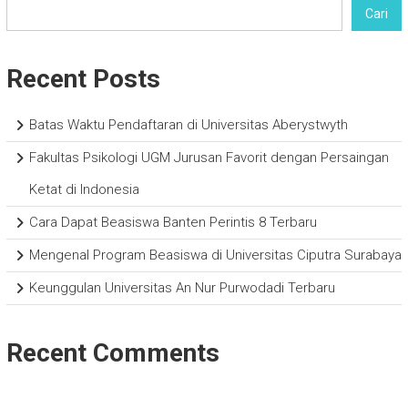
Cari
Recent Posts
Batas Waktu Pendaftaran di Universitas Aberystwyth
Fakultas Psikologi UGM Jurusan Favorit dengan Persaingan
Ketat di Indonesia
Cara Dapat Beasiswa Banten Perintis 8 Terbaru
Mengenal Program Beasiswa di Universitas Ciputra Surabaya
Keunggulan Universitas An Nur Purwodadi Terbaru
Recent Comments