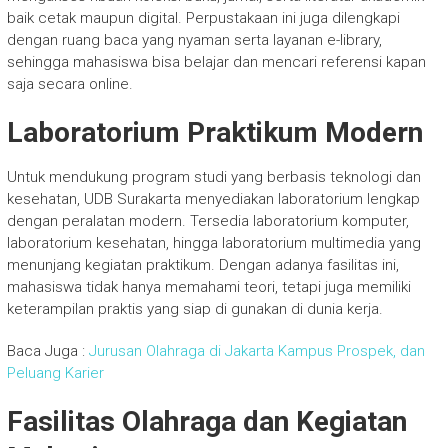
baik cetak maupun digital. Perpustakaan ini juga dilengkapi
dengan ruang baca yang nyaman serta layanan e-library,
sehingga mahasiswa bisa belajar dan mencari referensi kapan
saja secara online.
Laboratorium Praktikum Modern
Untuk mendukung program studi yang berbasis teknologi dan
kesehatan, UDB Surakarta menyediakan laboratorium lengkap
dengan peralatan modern. Tersedia laboratorium komputer,
laboratorium kesehatan, hingga laboratorium multimedia yang
menunjang kegiatan praktikum. Dengan adanya fasilitas ini,
mahasiswa tidak hanya memahami teori, tetapi juga memiliki
keterampilan praktis yang siap di gunakan di dunia kerja.
Baca Juga :
Jurusan Olahraga di Jakarta Kampus Prospek, dan
Peluang Karier
Fasilitas Olahraga dan Kegiatan