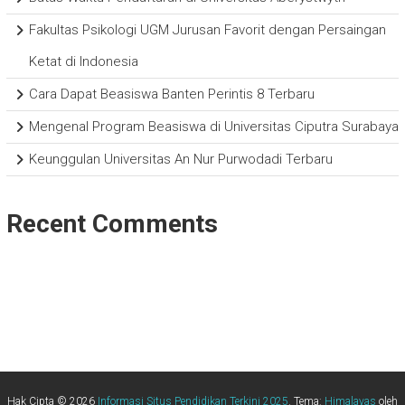
Fakultas Psikologi UGM Jurusan Favorit dengan Persaingan
Ketat di Indonesia
Cara Dapat Beasiswa Banten Perintis 8 Terbaru
Mengenal Program Beasiswa di Universitas Ciputra Surabaya
Keunggulan Universitas An Nur Purwodadi Terbaru
Recent Comments
Hak Cipta © 2026
Informasi Situs Pendidikan Terkini 2025
. Tema:
Himalayas
oleh