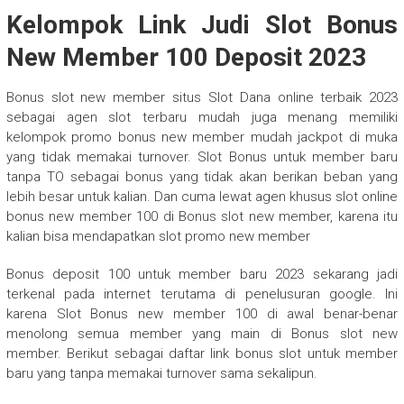
Kelompok Link Judi Slot Bonus
New Member 100 Deposit 2023
Bonus slot new member situs Slot Dana online terbaik 2023
sebagai agen slot terbaru mudah juga menang memiliki
kelompok promo bonus new member mudah jackpot di muka
yang tidak memakai turnover. Slot Bonus untuk member baru
tanpa TO sebagai bonus yang tidak akan berikan beban yang
lebih besar untuk kalian. Dan cuma lewat agen khusus slot online
bonus new member 100 di Bonus slot new member, karena itu
kalian bisa mendapatkan slot promo new member
Bonus deposit 100 untuk member baru 2023 sekarang jadi
terkenal pada internet terutama di penelusuran google. Ini
karena Slot Bonus new member 100 di awal benar-benar
menolong semua member yang main di Bonus slot new
member. Berikut sebagai daftar link bonus slot untuk member
baru yang tanpa memakai turnover sama sekalipun.