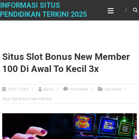
Skip
INFORMASI SITUS
to
PENDIDIKAN TERKINI 2025
content
Situs Slot Bonus New Member
100 Di Awal To Kecil 3x
29/11/2023
admin
0 Komentar
slot online
Situs Slot Bonus New Member