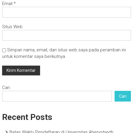
Email
*
Situs Web
Simpan nama, email, dan situs web saya pada peramban ini
untuk komentar saya berikutnya.
Cari
Cari
Recent Posts
Batas Waktu Pendaftaran di Universitas Aberystwyth