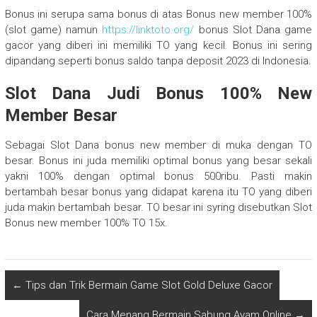
Bonus ini serupa sama bonus di atas Bonus new member 100%
(slot game) namun
https://linktoto.org/
bonus Slot Dana game
gacor yang diberi ini memiliki TO yang kecil. Bonus ini sering
dipandang seperti bonus saldo tanpa deposit 2023 di Indonesia.
Slot Dana Judi Bonus 100% New
Member Besar
Sebagai Slot Dana bonus new member di muka dengan TO
besar. Bonus ini juda memiliki optimal bonus yang besar sekali
yakni 100% dengan optimal bonus 500ribu. Pasti makin
bertambah besar bonus yang didapat karena itu TO yang diberi
juda makin bertambah besar. TO besar ini syring disebutkan Slot
Bonus new member 100% TO 15x.
←
Tips dan Trik Bermain Game Slot Gold Deluxe Gacor
Cara Menang Bermain Sabung Ayam Online
→