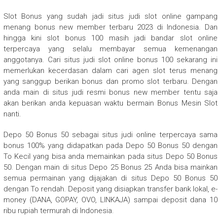
Slot Bonus yang sudah jadi situs judi slot online gampang
menang bonus new member terbaru 2023 di Indonesia. Dan
hingga kini slot bonus 100 masih jadi bandar slot online
terpercaya yang selalu membayar semua kemenangan
anggotanya. Cari situs judi slot online bonus 100 sekarang ini
memerlukan kecerdasan dalam cari agen slot terus menang
yang sanggup berikan bonus dan promo slot terbaru. Dengan
anda main di situs judi resmi bonus new member tentu saja
akan berikan anda kepuasan waktu bermain Bonus Mesin Slot
nanti.
Depo 50 Bonus 50 sebagai situs judi online terpercaya sama
bonus 100% yang didapatkan pada Depo 50 Bonus 50 dengan
To Kecil yang bisa anda memainkan pada situs Depo 50 Bonus
50. Dengan main di situs Depo 25 Bonus 25 Anda bisa mainkan
semua permainan yang dijajakan di situs Depo 50 Bonus 50
dengan To rendah. Deposit yang disiapkan transfer bank lokal, e-
money (DANA, GOPAY, OVO, LINKAJA) sampai deposit dana 10
ribu rupiah termurah di Indonesia.