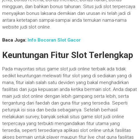
mingguan, dan bahkan bonus tahunan. Situs judi slot terpercaya
menyajikan bonus laksana demikian dan urusan ini telah jadi di
antara ketetapan sampai-sampai anda temukan nama-nama
website judi slot online.
Baca Juga:
Info Bocoran Slot Gacor
Keuntungan Fitur Slot Terlengkap
Pada mayoritas situs game slot judi online terbaik ada tidak
sedikit keuntungan melewati fitur slot yang di sediakan yang di
mana, fitur ialah salah satu deviden yang bakal menghadirkan
fasilitas dan juga kepuasan anda ketika bermain slot. Anda dapat
main judi slot online dengan lebih gampang serta lebih, serta
tergantung dari faedah dan guna fitur yang tersedia. Seperti
petunjuk isi sisa dan beda sebagainya. Setelah berhasil
melakukan survey, banyak sekali situs game slot judi online
terpercaya yang terbukti mengandalkan fitur utama yang
tersedia, seperti tersedianya aplikasi slot online untuk fasilitas
akses bermain untuk player maupun fitur live chat guna fasilitas