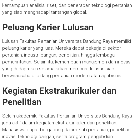
kemampuan analisis, riset, dan penerapan teknologi pertanian
yang siap menghadapi tantangan global.
Peluang Karier Lulusan
Lulusan Fakultas Pertanian Universitas Bandung Raya memiliki
peluang karier yang luas. Mereka dapat bekerja di sektor
pertanian, industri pangan, penelitian, hingga lembaga
pemerintahan. Selain itu, kemampuan manajemen dan inovasi
yang di dapatkan selama kuliah membuat lulusan siap
berwirausaha di bidang pertanian modern atau agribisnis.
Kegiatan Ekstrakurikuler dan
Penelitian
Selain akademik, Fakultas Pertanian Universitas Bandung Raya
juga aktif dalam kegiatan ekstrakurikuler dan penelitian.
Mahasiswa dapat bergabung dalam klub pertanian, penelitian
inovasi teknologi pangan, serta program pengabdian