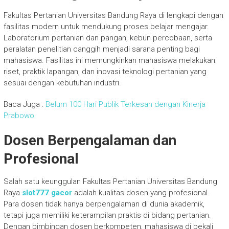
Fakultas Pertanian Universitas Bandung Raya di lengkapi dengan
fasilitas modern untuk mendukung proses belajar mengajar.
Laboratorium pertanian dan pangan, kebun percobaan, serta
peralatan penelitian canggih menjadi sarana penting bagi
mahasiswa. Fasilitas ini memungkinkan mahasiswa melakukan
riset, praktik lapangan, dan inovasi teknologi pertanian yang
sesuai dengan kebutuhan industri.
Baca Juga :
Belum 100 Hari Publik Terkesan dengan Kinerja
Prabowo
Dosen Berpengalaman dan
Profesional
Salah satu keunggulan Fakultas Pertanian Universitas Bandung
Raya
slot777 gacor
adalah kualitas dosen yang profesional.
Para dosen tidak hanya berpengalaman di dunia akademik,
tetapi juga memiliki keterampilan praktis di bidang pertanian.
Dengan bimbingan dosen berkompeten, mahasiswa di bekali