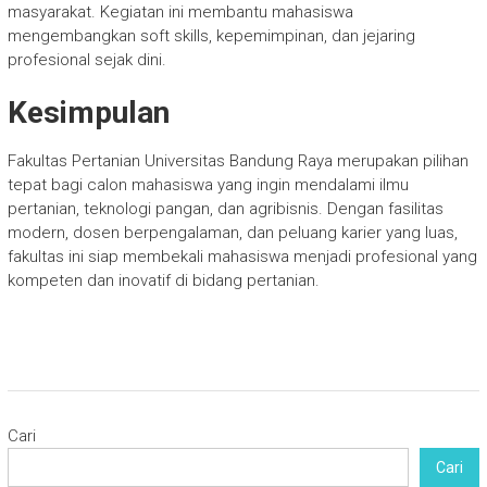
masyarakat. Kegiatan ini membantu mahasiswa
mengembangkan soft skills, kepemimpinan, dan jejaring
profesional sejak dini.
Kesimpulan
Fakultas Pertanian Universitas Bandung Raya merupakan pilihan
tepat bagi calon mahasiswa yang ingin mendalami ilmu
pertanian, teknologi pangan, dan agribisnis. Dengan fasilitas
modern, dosen berpengalaman, dan peluang karier yang luas,
fakultas ini siap membekali mahasiswa menjadi profesional yang
kompeten dan inovatif di bidang pertanian.
Cari
Cari