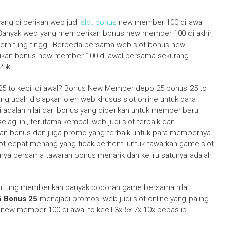
yang di berikan web judi
slot bonus
new member 100 di awal
. Banyak web yang memberikan bonus new member 100 di akhir
terhitung tinggi. Berbeda bersama web slot bonus new
ikan bonus new member 100 di awal bersama sekurang-
25k.
25 to kecil di awal? Bonus New Member depo 25 bonus 25 to
g udah disiapkan oleh web khusus slot online untuk para
adalah nilai dari bonus yang diberikan untuk member baru
lagi ini, terutama kembali web judi slot terbaik dan
an bonus dan juga promo yang terbaik untuk para membernya.
lot cepat menang yang tidak berhenti untuk tawarkan game slot
nya bersama tawaran bonus menarik dan keliru satunya adalah
erhitung memberikan banyak bocoran game bersama nilai
5 Bonus 25
menajadi promosi web judi slot online yang paling
new member 100 di awal to kecil 3x 5x 7x 10x bebas ip