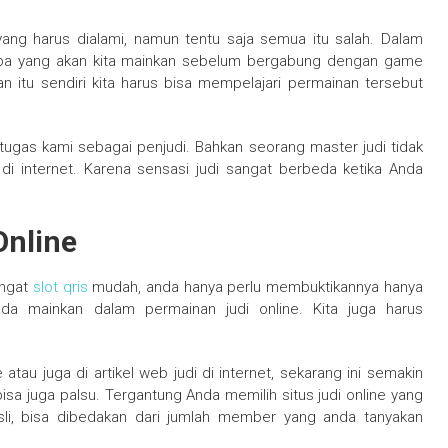
ang harus dialami, namun tentu saja semua itu salah. Dalam
apa yang akan kita mainkan sebelum bergabung dengan game
n itu sendiri kita harus bisa mempelajari permainan tersebut
 tugas kami sebagai penjudi. Bahkan seorang master judi tidak
 di internet. Karena sensasi judi sangat berbeda ketika Anda
Online
angat
slot qris
mudah, anda hanya perlu membuktikannya hanya
a mainkan dalam permainan judi online. Kita juga harus
 atau juga di artikel web judi di internet, sekarang ini semakin
u bisa juga palsu. Tergantung Anda memilih situs judi online yang
sli, bisa dibedakan dari jumlah member yang anda tanyakan