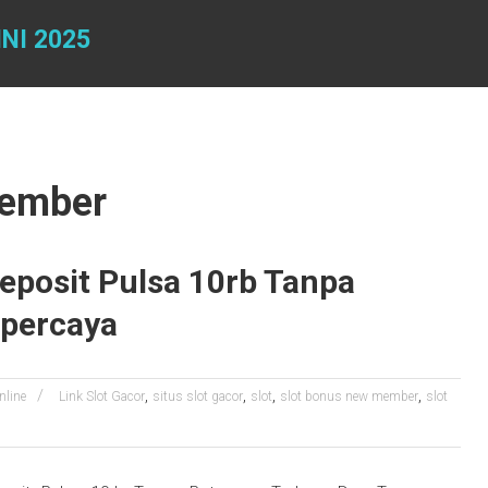
NI 2025
member
Deposit Pulsa 10rb Tanpa
rpercaya
,
,
,
,
nline
Link Slot Gacor
situs slot gacor
slot
slot bonus new member
slot