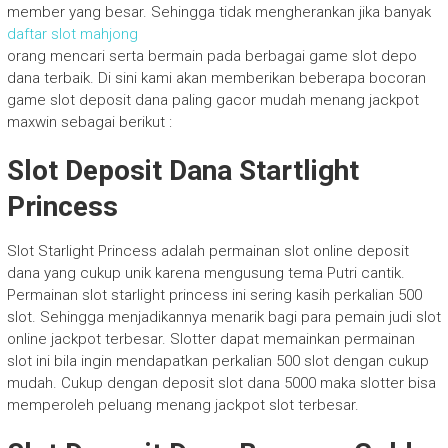
member yang besar. Sehingga tidak mengherankan jika banyak
daftar slot mahjong
orang mencari serta bermain pada berbagai game slot depo
dana terbaik. Di sini kami akan memberikan beberapa bocoran
game slot deposit dana paling gacor mudah menang jackpot
maxwin sebagai berikut :
Slot Deposit Dana Startlight
Princess
Slot Starlight Princess adalah permainan slot online deposit
dana yang cukup unik karena mengusung tema Putri cantik.
Permainan slot starlight princess ini sering kasih perkalian 500
slot. Sehingga menjadikannya menarik bagi para pemain judi slot
online jackpot terbesar. Slotter dapat memainkan permainan
slot ini bila ingin mendapatkan perkalian 500 slot dengan cukup
mudah. Cukup dengan deposit slot dana 5000 maka slotter bisa
memperoleh peluang menang jackpot slot terbesar.