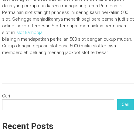
dana yang cukup unik karena mengusung tema Putri cantik.
Permainan slot starlight princess ini sering kasih perkalian 500
slot. Sehingga menjadikannya menarik bagi para pemain judi slot
online jackpot terbesar. Slotter dapat memainkan permainan
slot ini
slot kamboja
bila ingin mendapatkan perkalian 500 slot dengan cukup mudah.
Cukup dengan deposit slot dana 5000 maka slotter bisa
memperoleh peluang menang jackpot slot terbesar.
Cari
Cari
Recent Posts