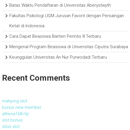
Batas Waktu Pendaftaran di Universitas Aberystwyth
Fakultas Psikologi UGM Jurusan Favorit dengan Persaingan
Ketat di Indonesia
Cara Dapat Beasiswa Banten Perintis 8 Terbaru
Mengenal Program Beasiswa di Universitas Ciputra Surabaya
Keunggulan Universitas An Nur Purwodadi Terbaru
Recent Comments
mahjong slot
bonus new member
athena168 rtp
slot bonus
situs slot