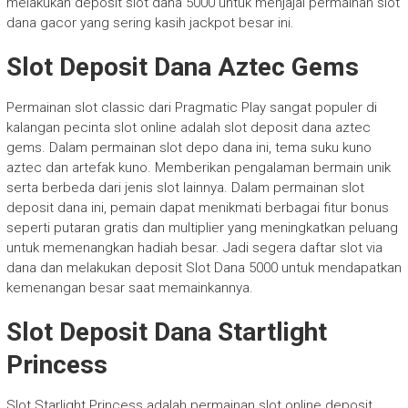
melakukan deposit slot dana 5000 untuk menjajal permainan slot
dana gacor yang sering kasih jackpot besar ini.
Slot Deposit Dana Aztec Gems
Permainan slot classic dari Pragmatic Play sangat populer di
kalangan pecinta slot online adalah slot deposit dana aztec
gems. Dalam permainan slot depo dana ini, tema suku kuno
aztec dan artefak kuno. Memberikan pengalaman bermain unik
serta berbeda dari jenis slot lainnya. Dalam permainan slot
deposit dana ini, pemain dapat menikmati berbagai fitur bonus
seperti putaran gratis dan multiplier yang meningkatkan peluang
untuk memenangkan hadiah besar. Jadi segera daftar slot via
dana dan melakukan deposit Slot Dana 5000 untuk mendapatkan
kemenangan besar saat memainkannya.
Slot Deposit Dana Startlight
Princess
Slot Starlight Princess adalah permainan slot online deposit