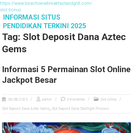
https://www.beachviewbreakfastandgrill.com/
slot bonus
S
INFORMASI SITUS
k
PENDIDIKAN TERKINI 2025
i
Tag: Slot Deposit Dana Aztec
p
t
Gems
o
c
o
Informasi 5 Permainan Slot Online
n
t
Jackpot Besar
e
n
t
06/08/2023
admin
0 Komentar
slot online
,
Slot Deposit Dana Aztec Gems
Slot Deposit Dana Startlight Princess